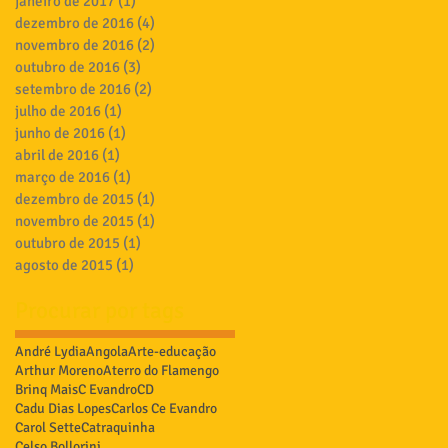
janeiro de 2017
(1)
1 post
dezembro de 2016
(4)
4 posts
novembro de 2016
(2)
2 posts
outubro de 2016
(3)
3 posts
setembro de 2016
(2)
2 posts
julho de 2016
(1)
1 post
junho de 2016
(1)
1 post
abril de 2016
(1)
1 post
março de 2016
(1)
1 post
dezembro de 2015
(1)
1 post
novembro de 2015
(1)
1 post
outubro de 2015
(1)
1 post
agosto de 2015
(1)
1 post
Procurar por tags
André Lydia
Angola
Arte-educação
Arthur Moreno
Aterro do Flamengo
Brinq Mais
C Evandro
CD
Cadu Dias Lopes
Carlos Ce Evandro
Carol Sette
Catraquinha
Celso Bollorini