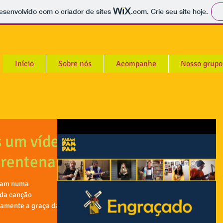
 desenvolvido com o criador de sites
.com
. Crie seu site hoje.
Início
Sobre nós
Acompanhe
Nosso grupo
 um vídeo
arentena
pam numa
camente a graça da