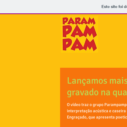
Este site foi
Lançamos mais
gravado na qu
O vídeo traz o grupo Parampam
interpretação acústica e caseira da canção
Engraçado, que apresenta poeti
vida...