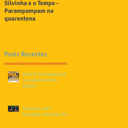
Silvinha e o Tempo -
Carnaval com
Parampampam na
Parampampam no Ses
quarentena
Posts Recentes
Clipe do Parampampam
no programa Pé de
Música
Conversa com a
faculdade Univeritas Rio