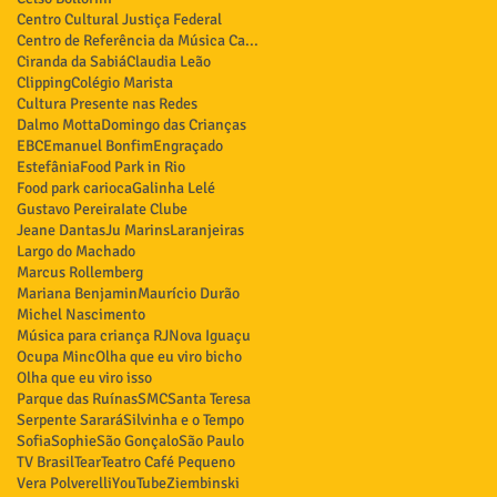
Centro Cultural Justiça Federal
Centro de Referência da Música Carioca
Ciranda da Sabiá
Claudia Leão
Clipping
Colégio Marista
Cultura Presente nas Redes
Dalmo Motta
Domingo das Crianças
EBC
Emanuel Bonfim
Engraçado
Estefânia
Food Park in Rio
Food park carioca
Galinha Lelé
Gustavo Pereira
Iate Clube
Jeane Dantas
Ju Marins
Laranjeiras
Largo do Machado
Marcus Rollemberg
Mariana Benjamin
Maurício Durão
Michel Nascimento
Música para criança RJ
Nova Iguaçu
Ocupa Minc
Olha que eu viro bicho
Olha que eu viro isso
Parque das Ruínas
SMC
Santa Teresa
Serpente Sarará
Silvinha e o Tempo
Sofia
Sophie
São Gonçalo
São Paulo
TV Brasil
Tear
Teatro Café Pequeno
Vera Polverelli
YouTube
Ziembinski