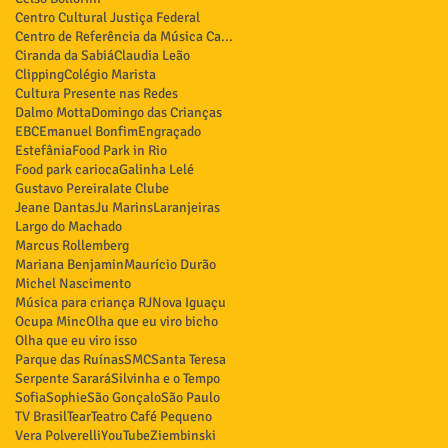
Centro Cultural Justiça Federal
Centro de Referência da Música Carioca
Ciranda da Sabiá
Claudia Leão
Clipping
Colégio Marista
Cultura Presente nas Redes
Dalmo Motta
Domingo das Crianças
EBC
Emanuel Bonfim
Engraçado
Estefânia
Food Park in Rio
Food park carioca
Galinha Lelé
Gustavo Pereira
Iate Clube
Jeane Dantas
Ju Marins
Laranjeiras
Largo do Machado
Marcus Rollemberg
Mariana Benjamin
Maurício Durão
Michel Nascimento
Música para criança RJ
Nova Iguaçu
Ocupa Minc
Olha que eu viro bicho
Olha que eu viro isso
Parque das Ruínas
SMC
Santa Teresa
Serpente Sarará
Silvinha e o Tempo
Sofia
Sophie
São Gonçalo
São Paulo
TV Brasil
Tear
Teatro Café Pequeno
Vera Polverelli
YouTube
Ziembinski