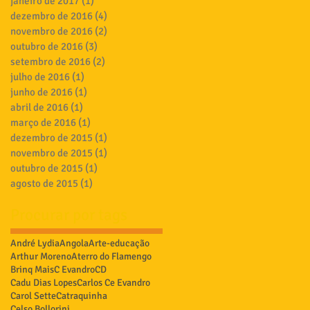
janeiro de 2017
(1)
1 post
dezembro de 2016
(4)
4 posts
novembro de 2016
(2)
2 posts
outubro de 2016
(3)
3 posts
setembro de 2016
(2)
2 posts
julho de 2016
(1)
1 post
junho de 2016
(1)
1 post
abril de 2016
(1)
1 post
março de 2016
(1)
1 post
dezembro de 2015
(1)
1 post
novembro de 2015
(1)
1 post
outubro de 2015
(1)
1 post
agosto de 2015
(1)
1 post
Procurar por tags
André Lydia
Angola
Arte-educação
Arthur Moreno
Aterro do Flamengo
Brinq Mais
C Evandro
CD
Cadu Dias Lopes
Carlos Ce Evandro
Carol Sette
Catraquinha
Celso Bollorini