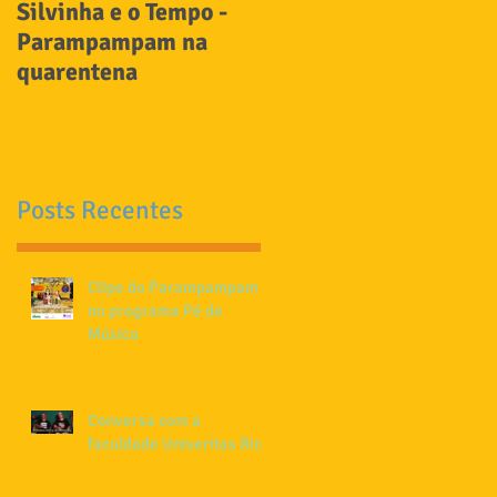
Silvinha e o Tempo -
Carnaval com
Parampampam na
Parampampam no Ses
quarentena
Posts Recentes
Clipe do Parampampam
no programa Pé de
Música
Conversa com a
faculdade Univeritas Rio