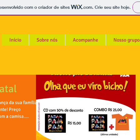
 desenvolvido com o criador de sites
.com
. Crie seu site hoje.
Início
Sobre nós
Acompanhe
Nosso grupo
atal
ança da sua família.
nte! Preço
m a camisa....