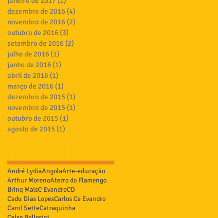
janeiro de 2017
(1)
1 post
dezembro de 2016
(4)
4 posts
novembro de 2016
(2)
2 posts
outubro de 2016
(3)
3 posts
setembro de 2016
(2)
2 posts
julho de 2016
(1)
1 post
junho de 2016
(1)
1 post
abril de 2016
(1)
1 post
março de 2016
(1)
1 post
dezembro de 2015
(1)
1 post
novembro de 2015
(1)
1 post
outubro de 2015
(1)
1 post
agosto de 2015
(1)
1 post
Procurar por tags
André Lydia
Angola
Arte-educação
Arthur Moreno
Aterro do Flamengo
Brinq Mais
C Evandro
CD
Cadu Dias Lopes
Carlos Ce Evandro
Carol Sette
Catraquinha
Celso Bollorini