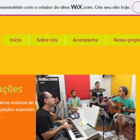
 desenvolvido com o criador de sites
.com
. Crie seu site hoje.
Início
Sobre nós
Acompanhe
Nosso grupo
ações
iras músicas de seu
ipações especiais de
.