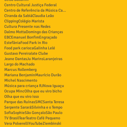
Centro Cultural Justiça Federal
Centro de Referência da Música Carioca
Ciranda da Sabiá
Claudia Leão
Clipping
Colégio Marista
Cultura Presente nas Redes
Dalmo Motta
Domingo das Crianças
EBC
Emanuel Bonfim
Engraçado
Estefânia
Food Park in Rio
Food park carioca
Galinha Lelé
Gustavo Pereira
Iate Clube
Jeane Dantas
Ju Marins
Laranjeiras
Largo do Machado
Marcus Rollemberg
Mariana Benjamin
Maurício Durão
Michel Nascimento
Música para criança RJ
Nova Iguaçu
Ocupa Minc
Olha que eu viro bicho
Olha que eu viro isso
Parque das Ruínas
SMC
Santa Teresa
Serpente Sarará
Silvinha e o Tempo
Sofia
Sophie
São Gonçalo
São Paulo
TV Brasil
Tear
Teatro Café Pequeno
Vera Polverelli
YouTube
Ziembinski