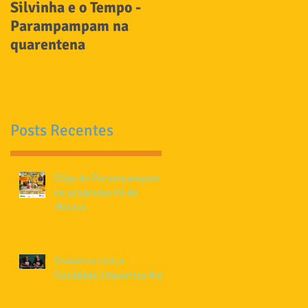
Silvinha e o Tempo -
Carnaval com
Parampampam na
Parampampam no Ses
quarentena
Posts Recentes
Clipe do Parampampam
no programa Pé de
Música
Conversa com a
faculdade Univeritas Rio